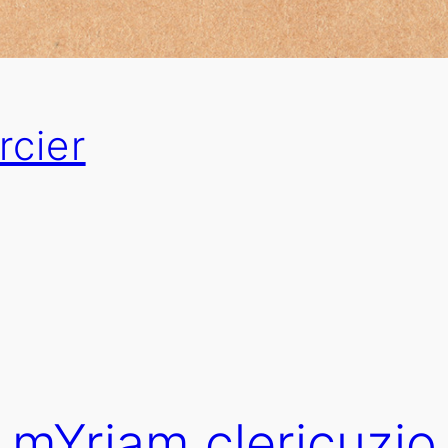
rcier
mYriam clericuzio