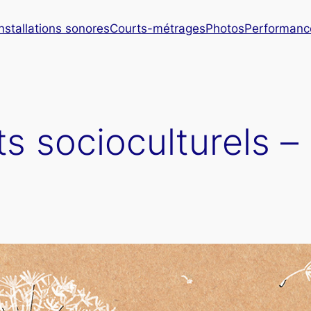
Installations sonores
Courts-métrages
Photos
Performanc
ts socioculturels –