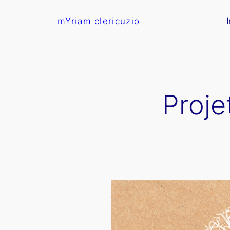
Aller
mYriam clericuzio
au
contenu
Proje