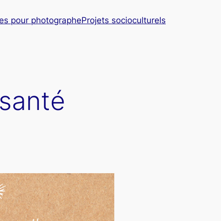
es pour photographe
Projets socioculturels
 santé