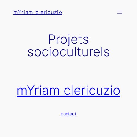
Aller
mYriam clericuzio
au
contenu
Projets
socioculturels
mYriam clericuzio
contact